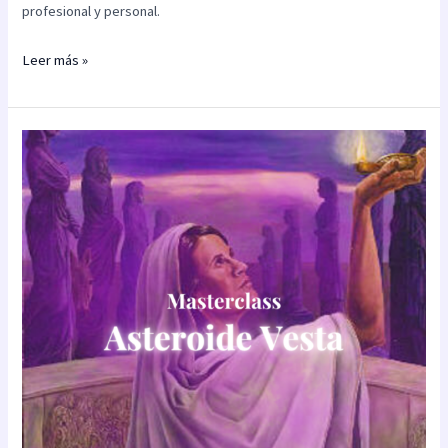
profesional y personal.
Leer más »
Masterclass:
Asteroide
Vesta
(teórico
–
práctica)