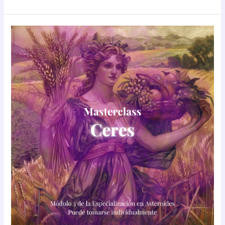
Masterclass:
Asteroide
Ceres
(teórico
–
práctica)