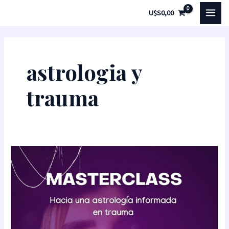
Ir
MAI
U$S
0,00
al
MEN
contenido
astrologia y
trauma
Masterclass:
hacia
una
astrología
informada
en