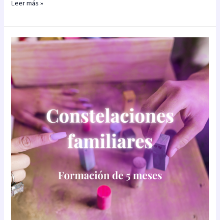
Leer más »
Constelaciones
familiares
(Parte
1
de
2)