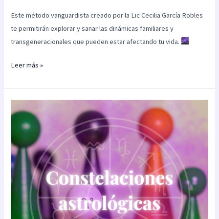
Este método vanguardista creado por la Lic Cecilia García Robles
te permitirán explorar y sanar las dinámicas familiares y
transgeneracionales que pueden estar afectando tu vida.
Leer más »
Constelaciones
astrológicas
(Parte
1
de
2)