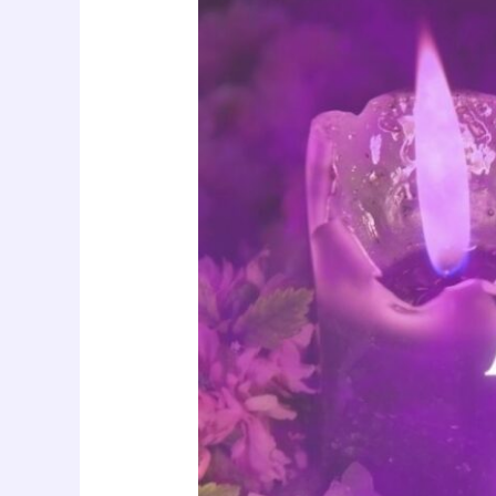
Masterclass:
Astrología
esotérica