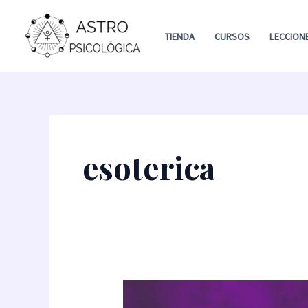
Ir
al
TIENDA
CURSOS
LECCION
contenido
esoterica
Masterclass: