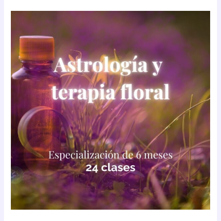
Especialización
en
terapia
floral
y
astrología
(Parte
1
de
2)