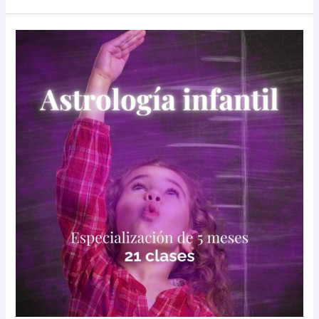
Especialización
en
astrología
infantil
(Parte
1
de
2)