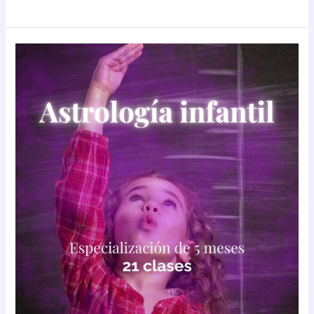
Especialización
en
astrología
infantil