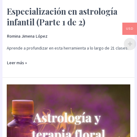
Especialización en astrología
infantil (Parte 1 de 2)
USD
Romina Jimena López
Aprende a profundizar en esta herramienta a lo largo de 21 clases.
Leer más »
Especialización
en
terapia
floral
y
astrología