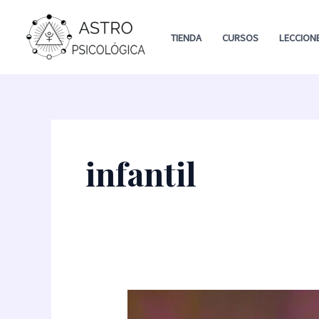
Ir
al
TIENDA
CURSOS
LECCION
contenido
infantil
Especialización