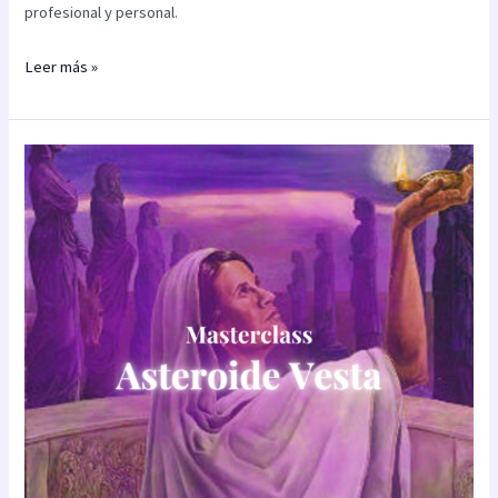
profesional y personal.
Leer más »
Masterclass:
Asteroide
Vesta
(teórico
–
práctica)