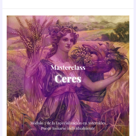
Masterclass:
Asteroide
Ceres
(teórico
–
práctica)