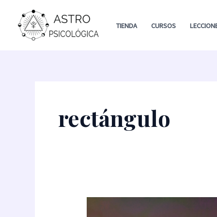
Ir
al
TIENDA
CURSOS
LECCION
contenido
rectángulo
Masterclass: