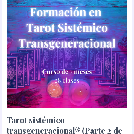
transgeneracional®
(Parte
2
de
2)
Tarot sistémico
transgeneracional® (Parte 2 de