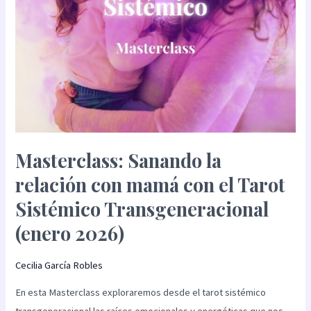
Tarot
Sistémico
Transgeneracional
(enero
2026)
Masterclass: Sanando la
relación con mamá con el Tarot
Sistémico Transgeneracional
(enero 2026)
Cecilia García Robles
En esta Masterclass exploraremos desde el tarot sistémico
transgeneracional las raíces emocionales y energéticas que nos