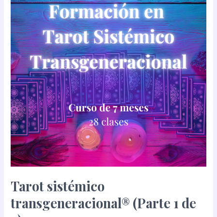
transgeneracional®
(Parte
1
de
2)
Tarot sistémico
transgeneracional® (Parte 1 de