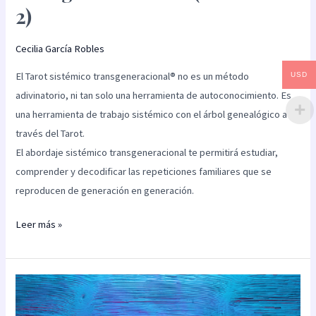
2)
Cecilia García Robles
El Tarot sistémico transgeneracional® no es un método
USD
adivinatorio, ni tan solo una herramienta de autoconocimiento. Es
una herramienta de trabajo sistémico con el árbol genealógico a
través del Tarot.
El abordaje sistémico transgeneracional te permitirá estudiar,
comprender y decodificar las repeticiones familiares que se
reproducen de generación en generación.
Leer más »
Tarot
sistémico