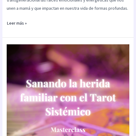
unen a mamá y que impactan en nuestra vida de formas profundas.
Leer más »
Masterclass:
Sanando
la
relación
herida
familiar
con
el
Tarot
Sistémico
Transgeneracional