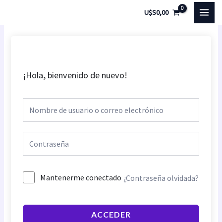
Ir
MAI
U$S
0,00
al
MEN
contenido
¡Hola, bienvenido de nuevo!
Mantenerme conectado
¿Contraseña olvidada?
ACCEDER