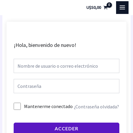
Ir
MAI
U$S
0,00
al
MEN
contenido
¡Hola, bienvenido de nuevo!
Mantenerme conectado
¿Contraseña olvidada?
ACCEDER