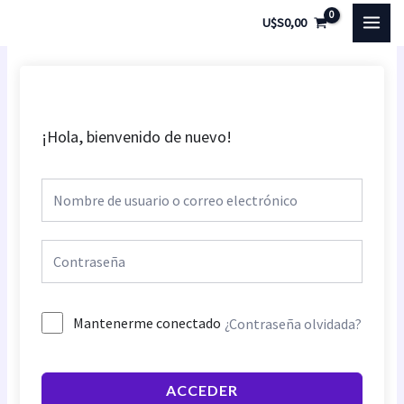
Ir
MAI
U$S
0,00
al
MEN
contenido
¡Hola, bienvenido de nuevo!
Mantenerme conectado
¿Contraseña olvidada?
ACCEDER