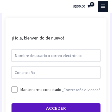
Ir
MAI
U$S
0,00
al
MEN
contenido
¡Hola, bienvenido de nuevo!
Mantenerme conectado
¿Contraseña olvidada?
ACCEDER