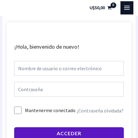
Ir
MAI
U$S
0,00
al
MEN
contenido
¡Hola, bienvenido de nuevo!
Mantenerme conectado
¿Contraseña olvidada?
ACCEDER