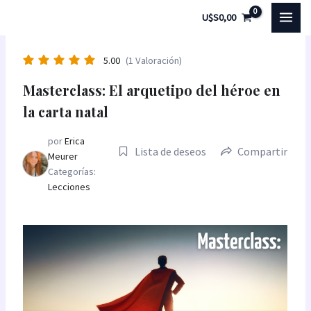
Ir
MAI
U$S
0,00
al
MEN
contenido
5.00
(1 Valoración)
Masterclass: El arquetipo del héroe en
la carta natal
por
Erica
Lista de deseos
Compartir
Meurer
Categorías:
Lecciones