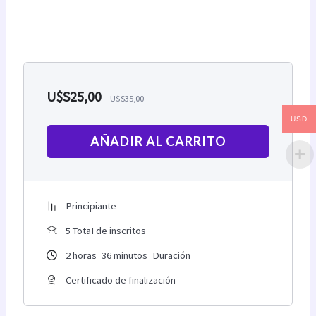
U$S
25,00
U$S
35,00
USD
AÑADIR AL CARRITO
Principiante
5 TotaI de inscritos
2
horas
36
minutos
Duración
Certificado de finalización