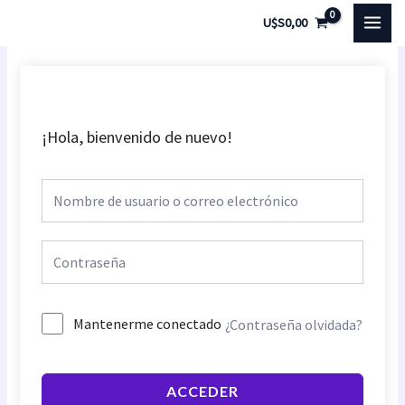
Ir
MAI
U$S
0,00
al
MEN
contenido
¡Hola, bienvenido de nuevo!
Mantenerme conectado
¿Contraseña olvidada?
ACCEDER