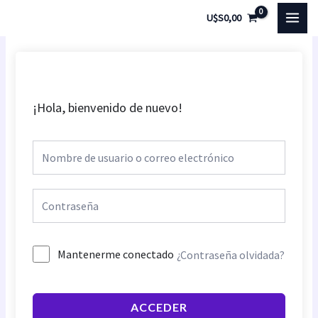
Ir
MAI
U$S
0,00
al
MEN
contenido
¡Hola, bienvenido de nuevo!
Mantenerme conectado
¿Contraseña olvidada?
ACCEDER