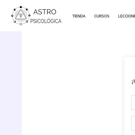
Ir
al
TIENDA
CURSOS
LECCION
contenido
¡