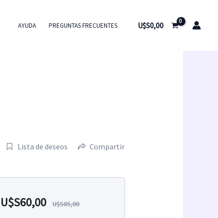
U$S
0,00
AYUDA
PREGUNTAS FRECUENTES
Lista de deseos
Compartir
U$S
60,00
U$S
85,00