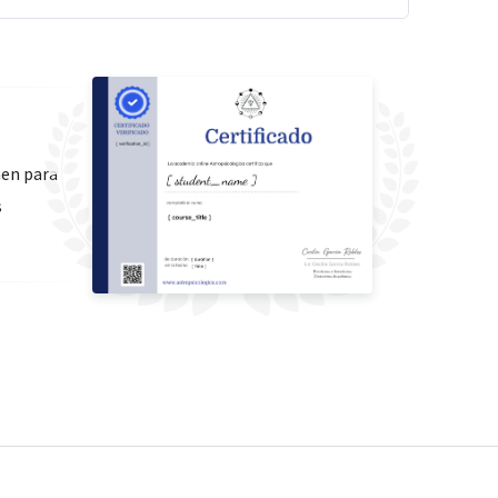
men para
s