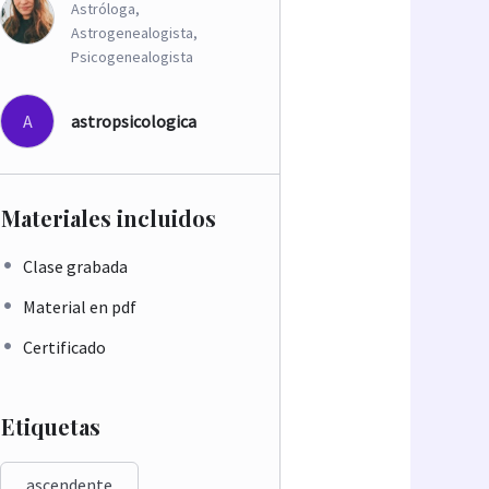
Astróloga,
Astrogenealogista,
Psicogenealogista
A
astropsicologica
Materiales incluidos
Clase grabada
Material en pdf
Certificado
Etiquetas
ascendente