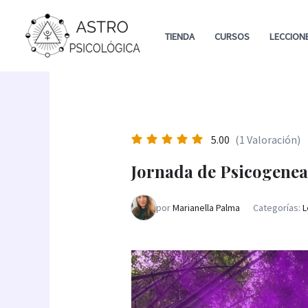
Ir
al
TIENDA
CURSOS
LECCION
contenido
5.00
(1 Valoración)
Jornada de Psicogenea
por
Marianella Palma
Categorías:
L