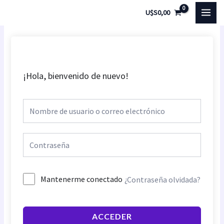
Ir
MAI
U$S
0,00
al
MEN
contenido
¡Hola, bienvenido de nuevo!
Mantenerme conectado
¿Contraseña olvidada?
ACCEDER