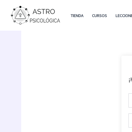
Ir
al
TIENDA
CURSOS
LECCION
contenido
¡