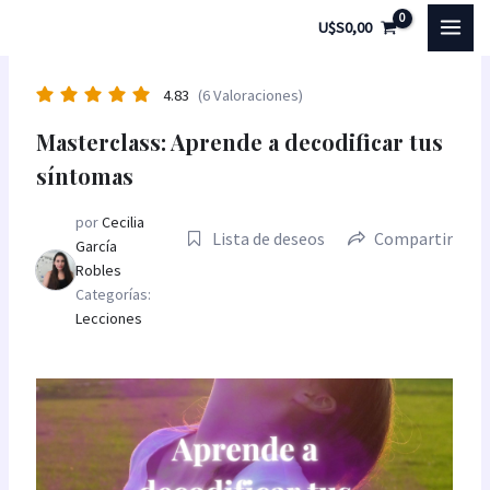
Ir
MAI
U$S
0,00
al
MEN
contenido
4.83
(6 Valoraciones)
Masterclass: Aprende a decodificar tus
síntomas
por
Cecilia
Lista de deseos
Compartir
García
Robles
Categorías:
Lecciones