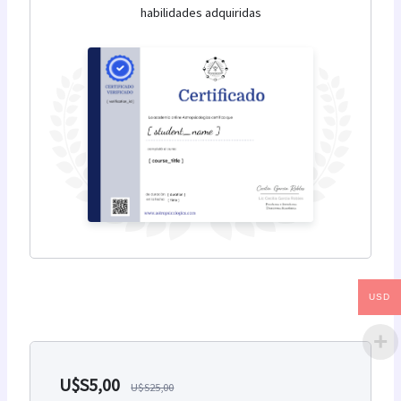
habilidades adquiridas
USD
U$S
5,00
U$S
25,00