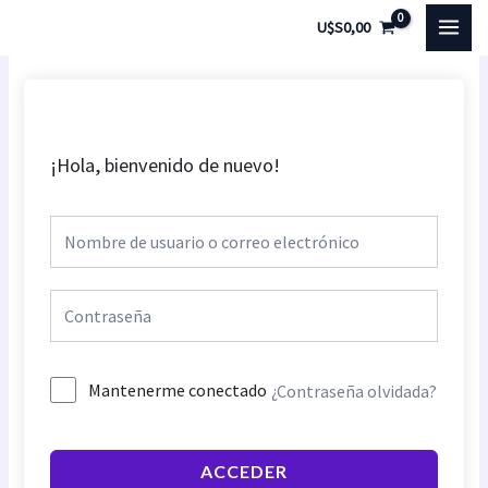
Ir
MAI
U$S
0,00
al
MEN
contenido
¡Hola, bienvenido de nuevo!
Mantenerme conectado
¿Contraseña olvidada?
ACCEDER