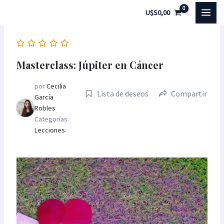
Ir
MAI
U$S
0,00
al
MEN
contenido
Masterclass: Júpiter en Cáncer
por
Cecilia
Lista de deseos
Compartir
García
Robles
Categorías:
Lecciones