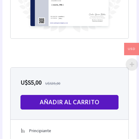
USD
U$S
5,00
U$S
35,00
AÑADIR AL CARRITO
Principiante