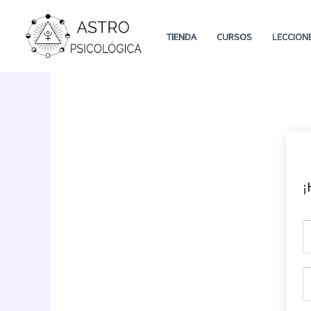
Ir
al
TIENDA
CURSOS
LECCION
contenido
¡