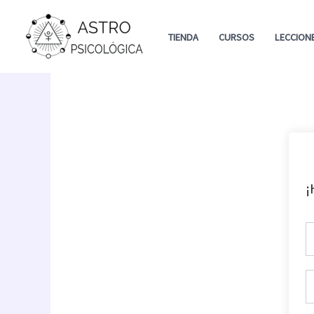
Ir
al
TIENDA
CURSOS
LECCION
contenido
¡