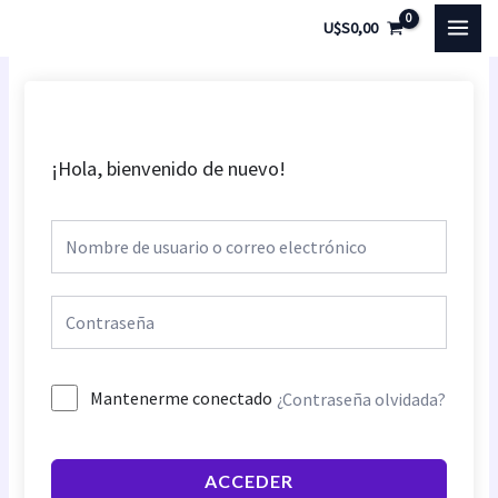
Ir
MAI
U$S
0,00
al
MEN
contenido
¡Hola, bienvenido de nuevo!
Mantenerme conectado
¿Contraseña olvidada?
ACCEDER