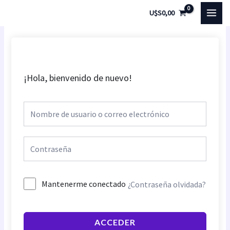
Ir
MAI
U$S
0,00
al
MEN
contenido
¡Hola, bienvenido de nuevo!
Mantenerme conectado
¿Contraseña olvidada?
ACCEDER