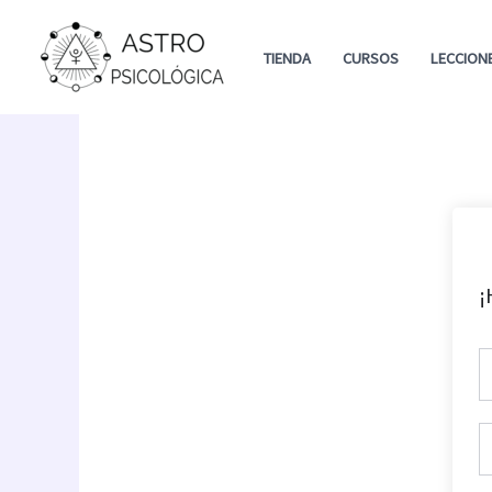
Ir
al
TIENDA
CURSOS
LECCION
contenido
¡