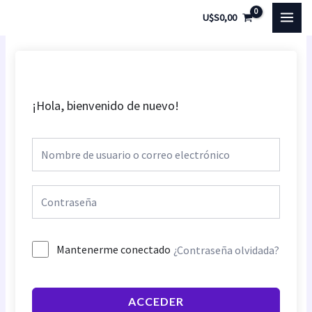
Ir
MAI
U$S
0,00
al
MEN
contenido
¡Hola, bienvenido de nuevo!
Mantenerme conectado
¿Contraseña olvidada?
ACCEDER