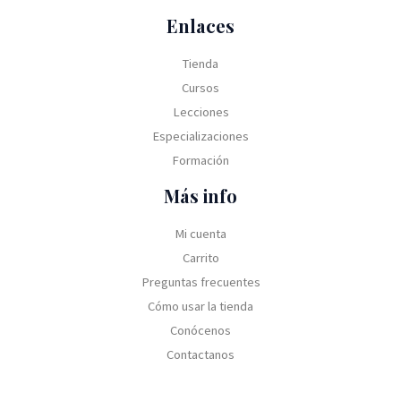
e
:
0
$
2
r
U
Enlaces
0
S
0
a
$
.
2
,
:
S
Tienda
8
0
U
2
Cursos
0
0
$
5
,
.
Lecciones
S
,
0
3
0
Especializaciones
0
5
0
Formación
.
,
.
0
Más info
0
.
Mi cuenta
Carrito
Preguntas frecuentes
Cómo usar la tienda
Conócenos
Contactanos