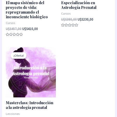
El mapa sistémico del
Especialización en
proyecto de vida:
Astrología Prenatal
reprogramando el
Cursos
inconsciente biológico
U$S
380,00
U$S
230,00
Cursos
U$S
457,00
U$S
410,00
Valorado
con
0
Valorado
de
con
5
0
de
El
El
5
precio
precio
¡Oferta!
original
actual
era:
es:
U$S35,00.
U$S10,00.
Masterclass: Introducción
a la astrología prenatal
Lecciones