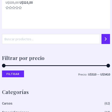
U$S
35,00
U$S
10,00
Valorado
con
0
de
5
Filtrar por precio
FILTRAR
Precio:
U$S10
—
U$S410
Categorías
Cursos
(62)