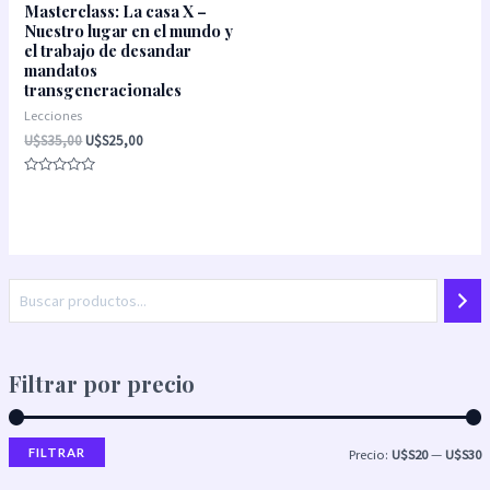
Masterclass: La casa X –
Nuestro lugar en el mundo y
el trabajo de desandar
mandatos
transgeneracionales
Lecciones
U$S
35,00
U$S
25,00
Valorado
con
0
de
5
Filtrar por precio
FILTRAR
Precio:
U$S20
—
U$S30