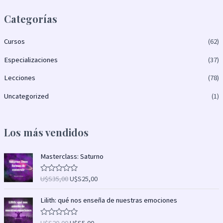
Categorías
Cursos
(62)
Especializaciones
(37)
Lecciones
(78)
Uncategorized
(1)
Los más vendidos
E
E
Masterclass: Saturno
l
l
p
p
U$S
35,00
U$S
25,00
V
r
r
a
l
e
e
E
E
o
Lilith: qué nos enseña de nuestras emociones
c
c
l
l
r
a
i
i
p
p
d
U$S
20,00
U$S
5,00
V