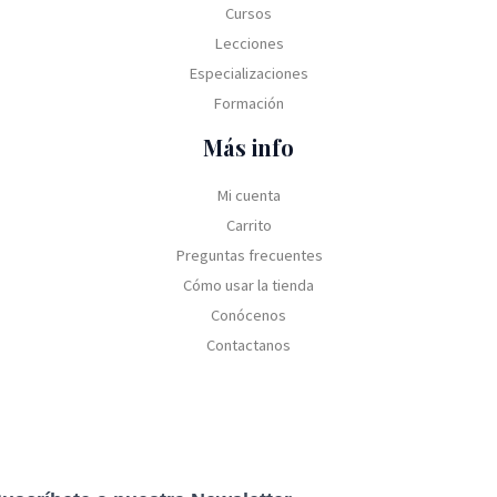
Cursos
,
.
$
5
0
Lecciones
S
,
0
3
0
Especializaciones
.
5
0
Formación
,
.
0
Más info
0
.
Mi cuenta
Carrito
Preguntas frecuentes
Cómo usar la tienda
Conócenos
Contactanos