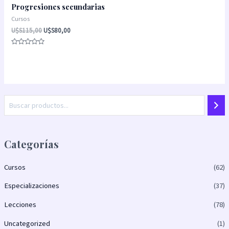
Progresiones secundarias
Cursos
U$S
115,00
U$S
80,00
Valorado
con
0
de
5
Categorías
Cursos
(62)
Especializaciones
(37)
Lecciones
(78)
Uncategorized
(1)