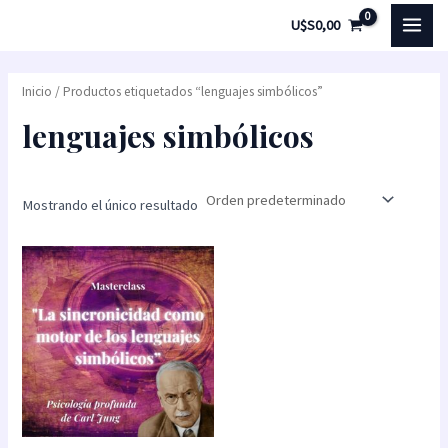
Ir
MAI
U$S
0,00
al
MEN
contenido
Inicio
/ Productos etiquetados “lenguajes simbólicos”
lenguajes simbólicos
Mostrando el único resultado