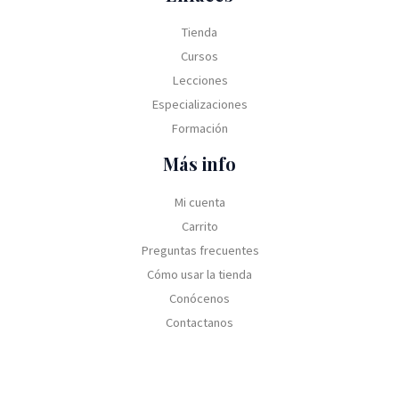
S
,
a
$
.
6
0
:
S
Tienda
0
0
U
1
Cursos
,
.
$
8
0
Lecciones
S
0
0
2
,
Especializaciones
.
5
0
Formación
0
0
,
.
Más info
0
0
Mi cuenta
.
Carrito
Preguntas frecuentes
Cómo usar la tienda
Conócenos
Contactanos