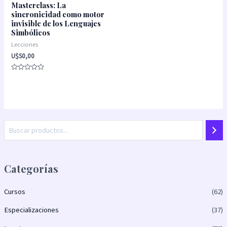
Masterclass: La
sincronicidad como motor
invisible de los Lenguajes
Simbólicos
Lecciones
U$S
0,00
Valorado
con
0
de
5
Categorías
Cursos
(62)
Especializaciones
(37)