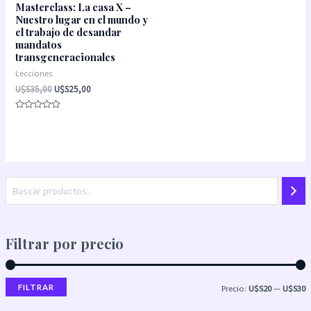
Masterclass: La casa X –
Nuestro lugar en el mundo y
el trabajo de desandar
mandatos
transgeneracionales
Lecciones
U$S
35,00
U$S
25,00
Valorado
con
0
de
5
Filtrar por precio
FILTRAR
Precio:
U$S20
—
U$S30