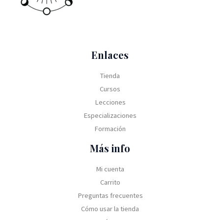
,
.
S
0
a
$
0
3
,
:
S
0
1
0
U
4
.
0
0
$
5
,
.
S
,
Enlaces
0
6
0
0
0
0
Tienda
.
,
.
Cursos
0
0
Lecciones
.
Especializaciones
Formación
Más info
Mi cuenta
Carrito
Preguntas frecuentes
Cómo usar la tienda