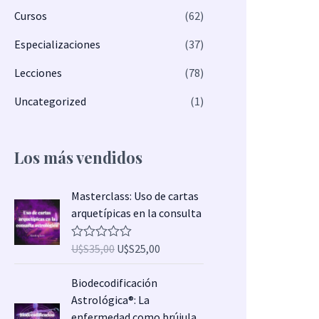
Cursos
(62)
Especializaciones
(37)
Lecciones
(78)
Uncategorized
(1)
Los más vendidos
E
E
Masterclass: Uso de cartas
l
l
arquetípicas en la consulta
p
p
r
r
U$S
35,00
U$S
25,00
V
e
e
a
l
c
c
E
E
Biodecodificación
o
i
i
l
l
r
Astrológica®: La
a
o
o
p
p
enfermedad como brújula
d