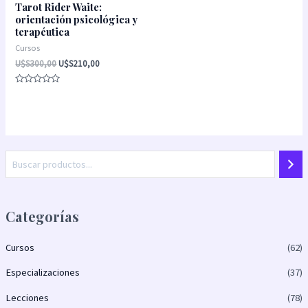
Tarot Rider Waite:
orientación psicológica y
terapéutica
Cursos
U$S
300,00
U$S
210,00
Valorado
con
0
de
5
Categorías
Cursos
(62)
Especializaciones
(37)
Lecciones
(78)