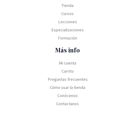
.
5
0
:
S
Tienda
,
.
U
5
Cursos
0
$
1
0
Lecciones
S
0
.
7
,
Especializaciones
0
0
Formación
0
0
,
.
Más info
0
0
Mi cuenta
.
Carrito
Preguntas frecuentes
Cómo usar la tienda
Conócenos
Contactanos