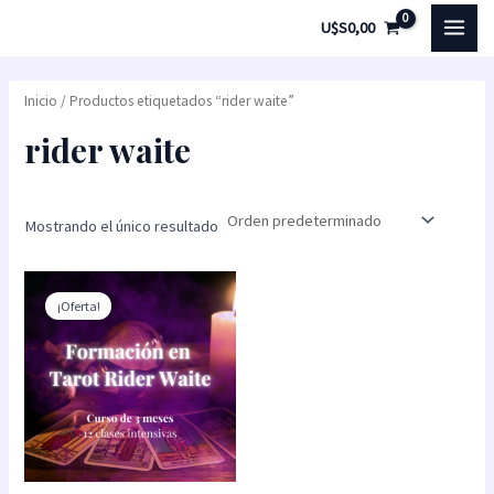
Ir
MAI
U$S
0,00
al
MEN
contenido
Inicio
/ Productos etiquetados “rider waite”
rider waite
Mostrando el único resultado
El
El
precio
precio
¡Oferta!
original
actual
era:
es:
U$S300,00.
U$S210,00.