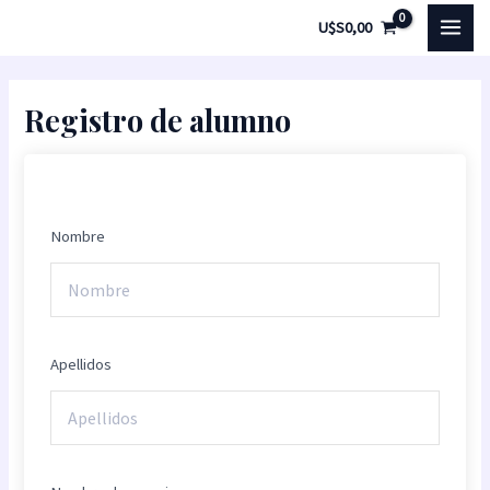
Ir
MAI
U$S
0,00
al
MEN
contenido
Registro de alumno
Nombre
Apellidos