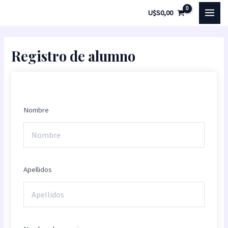
Ir
MAI
U$S
0,00
al
MEN
contenido
Registro de alumno
Nombre
Apellidos