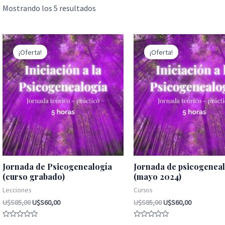
Mostrando los 5 resultados
El
El
El
El
precio
precio
precio
precio
¡Oferta!
¡Oferta!
original
actual
original
actual
era:
es:
era:
es:
U$S85,00.
U$S60,00.
U$S85,00.
U$S60,00.
Jornada de Psicogenealogía
Jornada de psicogenea
(curso grabado)
(mayo 2024)
Lecciones
Cursos
U$S
85,00
U$S
60,00
U$S
85,00
U$S
60,00
Valorado
Valorado