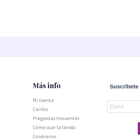
de
0
5
de
5
Más info
Suscríbete 
Mi cuenta
Carrito
Preguntas frecuentes
Cómo usar la tienda
Conócenos