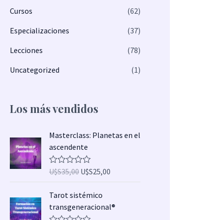
Cursos
(62)
Especializaciones
(37)
Lecciones
(78)
Uncategorized
(1)
Los más vendidos
E
E
Masterclass: Planetas en el
l
l
ascendente
p
p
r
r
U$S
35,00
U$S
25,00
V
e
e
a
l
c
c
E
E
Tarot sistémico
o
i
i
l
l
r
transgeneracional®
a
o
o
p
p
d