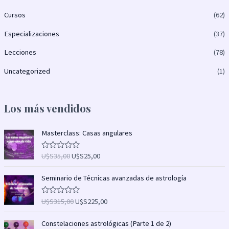
Cursos
(62)
Especializaciones
(37)
Lecciones
(78)
Uncategorized
(1)
Los más vendidos
E
E
Masterclass: Casas angulares
l
l
p
p
U$S
35,00
U$S
25,00
V
r
r
a
l
e
e
E
E
o
Seminario de Técnicas avanzadas de astrología
c
c
l
l
r
a
i
i
p
p
d
U$S
315,00
U$S
225,00
V
o
o
r
r
o
a
c
o
a
l
e
e
E
E
o
o
Constelaciones astrológicas (Parte 1 de 2)
r
c
c
c
n