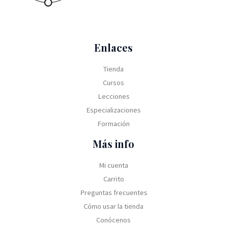
0
3
,
:
S
0
1
0
U
4
.
0
0
$
5
,
.
S
,
Enlaces
0
6
0
0
0
0
Tienda
.
,
.
Cursos
0
0
Lecciones
.
Especializaciones
Formación
Más info
Mi cuenta
Carrito
Preguntas frecuentes
Cómo usar la tienda
Conócenos