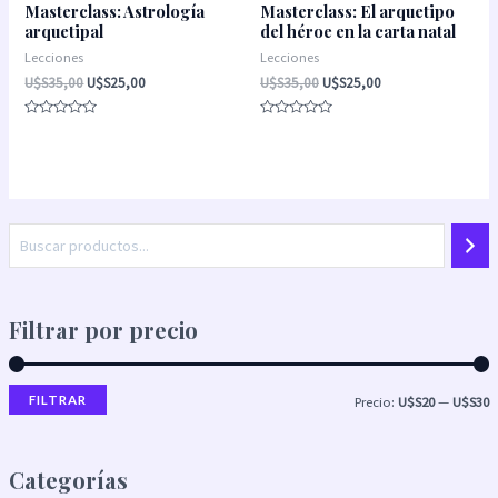
Masterclass: Astrología
Masterclass: El arquetipo
arquetipal
del héroe en la carta natal
Lecciones
Lecciones
U$S
35,00
U$S
25,00
U$S
35,00
U$S
25,00
Valorado
Valorado
con
con
0
0
de
de
5
5
Filtrar por precio
FILTRAR
Precio:
U$S20
—
U$S30
Categorías