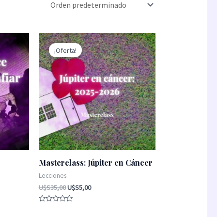
El
El
precio
precio
¡Oferta!
original
actual
era:
es:
U$S35,00.
U$S5,00.
Masterclass: Júpiter en Cáncer
Lecciones
U$S
35,00
U$S
5,00
Valorado
con