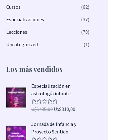
Cursos
(62)
Especializaciones
(37)
Lecciones
(78)
Uncategorized
(1)
Los más vendidos
E
E
Especialización en
l
l
astrología infantil
p
p
r
r
U$S
435,00
U$S
310,00
V
e
e
a
l
c
c
E
E
Jornada de Infancia y
o
i
i
l
l
r
Proyecto Sentido
a
o
o
p
p
d